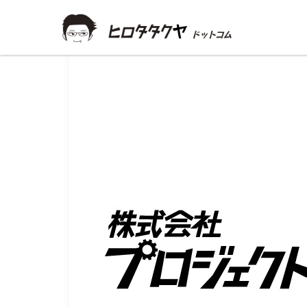
project_fukushacho_logo